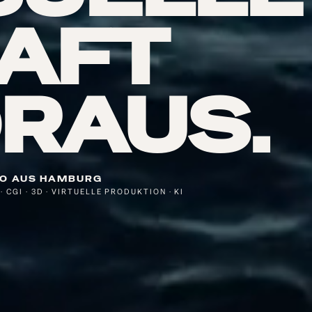
AFT
RAUS.
IO AUS HAMBURG
· CGI · 3D · VIRTUELLE PRODUKTION · KI