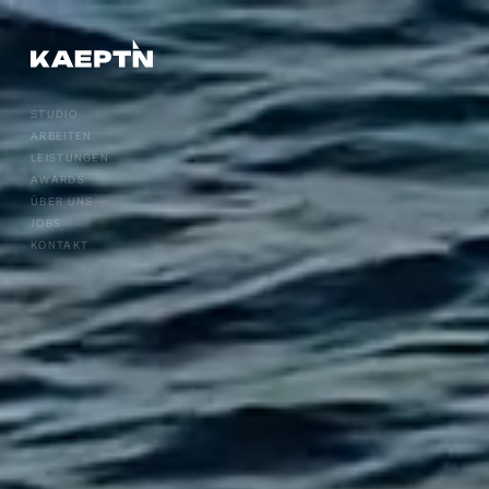
STUDIO
ARBEITEN
LEISTUNGEN
AWARDS
ÜBER UNS
JOBS
KONTAKT